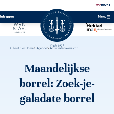
JFV
JBN
BJ
Inloggen
Menu
U bent hier:
Home
Agenda
Activiteitenoverzicht
Maandelijkse
borrel: Zoek-je-
galadate borrel