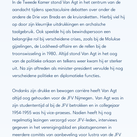
In de Tweede Kamer stond Van Agt in het centrum van de
aandacht tijdens spectaculaire debatten over onder de
andere de Drie van Breda en de kruisraketten. Hierbij viel hij
op door zijn kleurrijke uitdrukkingen en archaïsche
taalgebruik. Ook speelde hij als bewindspersoon een
belangrijke rol bij verscheidene crises, zoals bij de Molukse
gijzelingen, de Lockheed-affaire en de rellen bij de
troonswisseling in 1980. Altijd stond Van Agt in het oog
van de politieke orkaan en telkens weer kwam hij er sterker
uit. Na zijn aftreden als minister-president vervulde hij nog
verscheidene politieke en diplomatieke functies.
Ondanks zijn drukke en bewogen carrière heeft Van Agt
altijd oog gehouden voor de JFV Nijmegen. Van Agt was in
zijn studententijd al bij de JFV betrokken en in collegejaar
1954-1955 was hij vice-praeses. Nadien heeft hij nog
regelmatig lezingen verzorgd voor JFV-leden, interviews
gegeven in het verenigingsblad en plaatsgenomen in
meerdere comités van aanbeveling voor lustra van de JFV