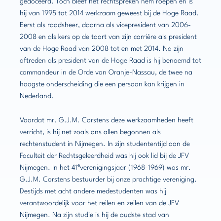
gedoceerd. Toch bleef het rechtspreken hem roepen en is
hij van 1995 tot 2014 werkzaam geweest bij de Hoge Raad.
Eerst als raadsheer, daarna als vicepresident van 2006-
2008 en als kers op de taart van zijn carrière als president
van de Hoge Raad van 2008 tot en met 2014. Na zijn
aftreden als president van de Hoge Raad is hij benoemd tot
commandeur in de Orde van Oranje-Nassau, de twee na
hoogste onderscheiding die een persoon kan krijgen in
Nederland.
Voordat mr. G.J.M. Corstens deze werkzaamheden heeft
verricht, is hij net zoals ons allen begonnen als
rechtenstudent in Nijmegen. In zijn studententijd aan de
Faculteit der Rechtsgeleerdheid was hij ook lid bij de JFV
e
Nijmegen. In het 41
verenigingsjaar (1968-1969) was mr.
G.J.M. Corstens bestuurder bij onze prachtige vereniging.
Destijds met acht andere medestudenten was hij
verantwoordelijk voor het reilen en zeilen van de JFV
Nijmegen. Na zijn studie is hij de oudste stad van