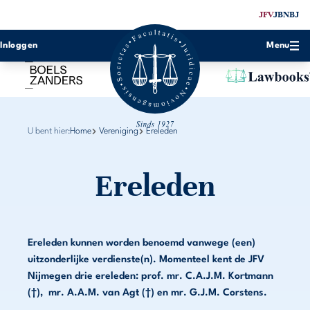
JFV
JBN
BJ
Inloggen
Menu
U bent hier:
Home
Vereniging
Ereleden
Ereleden
Ereleden kunnen worden benoemd vanwege (een)
uitzonderlijke verdienste(n). Momenteel kent de JFV
Nijmegen drie ereleden: prof. mr. C.A.J.M. Kortmann
(†), mr. A.A.M. van Agt (†) en mr. G.J.M. Corstens.