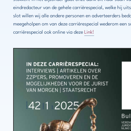
eindredacteur van de gehele carrièrespecial, welke hij uit
slot willen wij alle andere personen en adverteerders be
meegeholpen om van deze carrièrespecial wederom een s
carrièrespecial ook online via deze
Link!