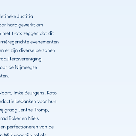
etineke Justitia
jaar hard gewerkt om
n met trots zeggen dat dit
 carrièregerichte evenementen
n er zijn diverse personen
Faculteitsvereniging
voor de Nijmeegse
hten.
Noort, Imke Beurgens, Kato
redactie bedanken voor hun
 wij graag Jenthe Tromp,
rad Baker en Niels
 en perfectioneren van de
 Wijk voor zijn rol als