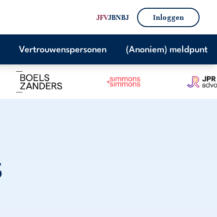
JFV
JBN
BJ
Inloggen
Vertrouwenspersonen
(Anoniem) meldpunt
5