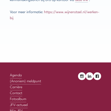
kennismakingslunch bij ons op kantoor via
deze link
.
Voor meer informatie:
https://www.wijnenstael.nl/werken-
bij
Agenda
(Anoniem) meldpunt
Carrière
Contact
Fotoalbum
JFV-actueel
Mijn JFV