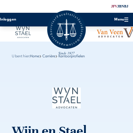
JFV
JBN
BJ
Inloggen
Menu
U bent hier:
Home
Carrière
Kantoorprofielen
Wijn en Stael