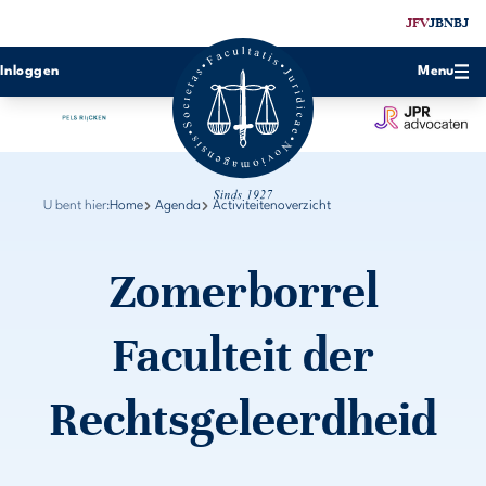
JFV
JBN
BJ
Inloggen
Menu
U bent hier:
Home
Agenda
Activiteitenoverzicht
Zomerborrel
Faculteit der
Rechtsgeleerdheid