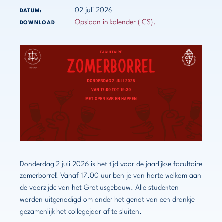
02 juli 2026
DATUM:
Opslaan in kalender (ICS).
DOWNLOAD
Donderdag 2 juli 2026 is het tijd voor de jaarlijkse facultaire
zomerborrel! Vanaf 17.00 uur ben je van harte welkom aan
de voorzijde van het Grotiusgebouw. Alle studenten
worden uitgenodigd om onder het genot van een drankje
gezamenlijk het collegejaar af te sluiten.