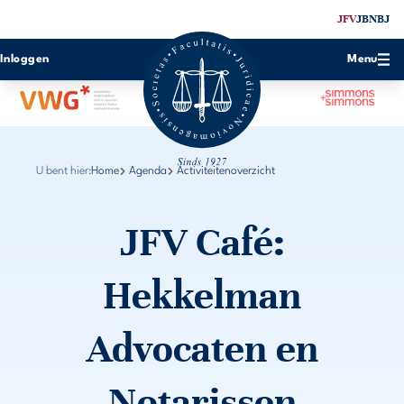
JFV
JBN
BJ
Inloggen
Menu
U bent hier:
Home
Agenda
Activiteitenoverzicht
JFV Café:
Hekkelman
Advocaten en
Notarissen