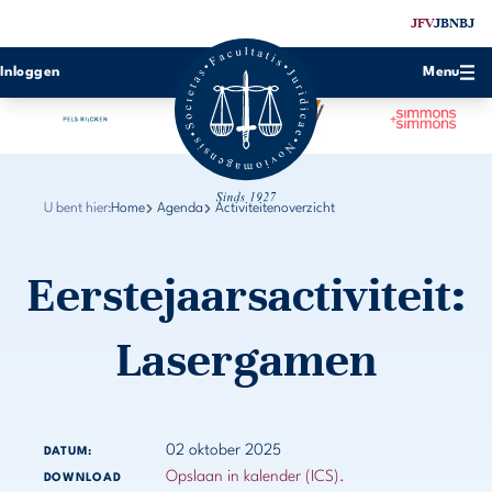
JFV
JBN
BJ
Inloggen
Menu
U bent hier:
Home
Agenda
Activiteitenoverzicht
Eerstejaarsactiviteit:
Lasergamen
02 oktober 2025
DATUM:
Opslaan in kalender (ICS).
DOWNLOAD