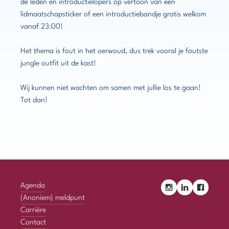
de leden en introductielopers op vertoon van een
lidmaatschapsticker of een introductiebandje gratis welkom
vanaf 23:00!
Het thema is fout in het oerwoud, dus trek vooral je foutste
jungle outfit uit de kast!
Wij kunnen niet wachten om samen met jullie los te gaan!
Tot dan!
Agenda
(Anoniem) meldpunt
Carrière
Contact