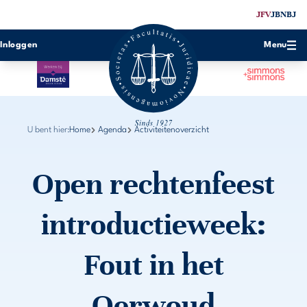
JFV
JBN
BJ
Inloggen
Menu
U bent hier:
Home
Agenda
Activiteitenoverzicht
Open rechtenfeest
introductieweek:
Fout in het
Oerwoud